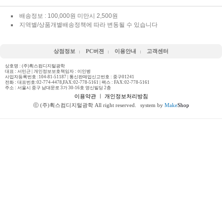
배송정보 : 100,000원 미만시 2,500원
지역별/상품개별배송정책에 따라 변동될 수 있습니다
상점정보
PC버젼
이용안내
고객센터
상호명 : (주)휙스컴디지털광학
대표 : 서민근 | 개인정보보호책임자 : 이인병
사업자등록번호 :104-81-51187 | 통신판매업신고번호 : 중구01241
전화 :
대표번호:02-774-4478,FAX:02-778-5161
| 팩스 : FAX:02-778-5161
주소 : 서울시 중구 남대문로 3가 30-16호 영신빌딩 2층
이용약관
ㅣ
개인정보처리방침
ⓒ (주)휙스컴디지털광학 All right reserved.
system by
Make
Shop