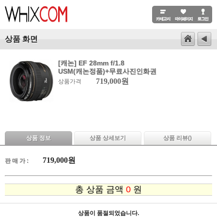
상품 화면
[캐논] EF 28mm f/1.8
USM(캐논정품)+무료사진인화권
719,000원
상품가격
상품 정보
상품 상세보기
상품 리뷰(
)
719,000
원
판 매 가 :
총 상품 금액
0
원
상품이 품절되었습니다.