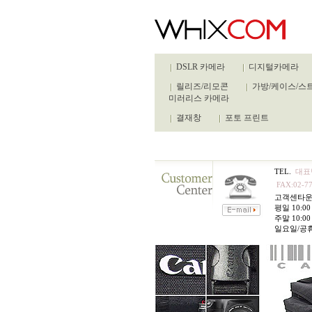
DSLR 카메라
디지털카메라
릴리즈/리모콘
가방/케이스/스
미러리스 카메라
결재창
포토 프린트
TEL.
대표번
FAX:02-77
고객센타
평일 10:00 
주말 10:00 
일요일/공