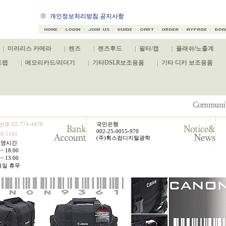
캐논 카메라 신규제품 출시
개인정보처리방침 공지사항
미러리스 카메라
렌즈
렌즈후드
필터/캡
플래쉬/노출계
트랩
메모리카드/리더기
기타DSLR보조용품
기타 디카 보조용품
호:02-774-4478
국민은행
002-25-0015-970
8-5161
(주)휙스컴디지털광학
운영시간
~ 18:00
~ 13:00
휴일 휴무