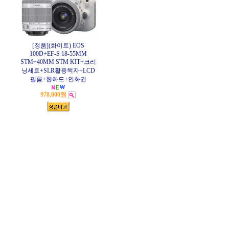
[정품](화이트) EOS
100D+EF-S 18-55MM
STM+40MM STM KIT+크리
닝세트+SLR활용책자+LCD
필름+웹하드+인화권
978,000원