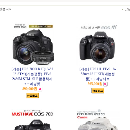
있습니다.
[캐논] EOS 700D KIT(18-55
[캐논] EOS HI+EF-S 18-
IS STM)(캐논정품)+EF-S
55mm IS II KIT(캐논정
24MM STM+SLR활용책자
품)+크리닝세트
+크리닝킷
565,000원
890,000원