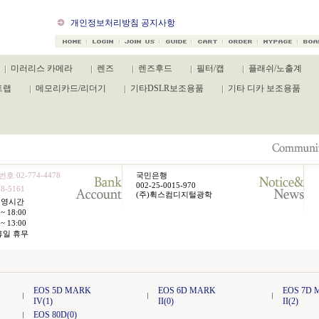
캐논 카메라 신규제품 출시
개인정보처리방침 공지사항
미러리스 카메라
렌즈
렌즈후드
필터/캡
플래쉬/노출계
트랩
메모리카드/리더기
기타DSLR보조용품
기타 디카 보조용품
호:02-774-4478
국민은행
002-25-0015-970
8-5161
(주)휙스컴디지털광학
운영시간
~ 18:00
~ 13:00
휴일 휴무
EOS 5D MARK
EOS 6D MARK
EOS 7D
IV(1)
II(0)
II(2)
EOS 80D(0)