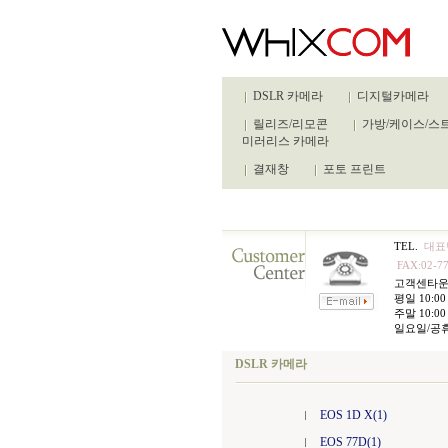
DSLR 카메라
디지털카메라
릴리즈/리모콘
가방/케이스/스
미러리스 카메라
결재창
포토 프린트
TEL.
대표번
FAX:02-77
고객센타
평일 10:00 
주말 10:00 
일요일/공
DSLR 카메라
EOS 1D X(1)
EOS 77D(1)