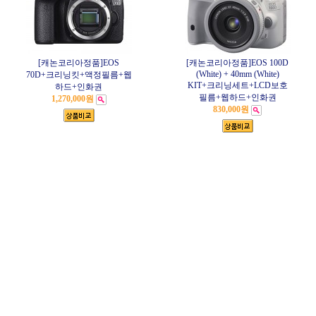
[캐논코리아정품]EOS
[캐논코리아정품]EOS 100D
(White) + 40mm (White)
70D+크리닝킷+액정필름+웹
KIT+크리닝세트+LCD보호
하드+인화권
필름+웹하드+인화권
1,270,000원
830,000원