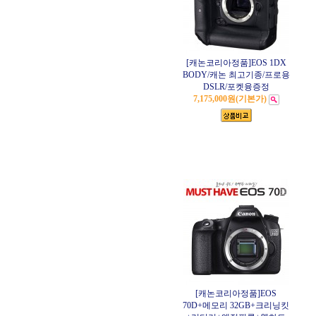
[캐논코리아정품]EOS 1DX
BODY/캐논 최고기종/프로용
DSLR/포켓융증정
7,175,000원
(기본가)
[캐논코리아정품]EOS
70D+메모리 32GB+크리닝킷