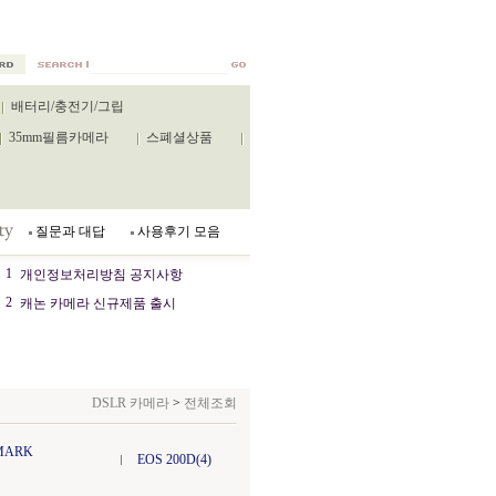
배터리/충전기/그립
35mm필름카메라
스폐셜상품
질문과 대답
사용후기 모음
1
개인정보처리방침 공지사항
2
캐논 카메라 신규제품 출시
DSLR 카메라
>
전체조회
 MARK
EOS 200D(4)