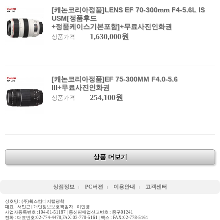
[캐논코리아정품]LENS EF 70-300mm F4-5.6L IS
USM[정품후드
+정품케이스기본포함]+무료사진인화권
1,630,000원
상품가격
[캐논코리아정품]EF 75-300MM F4.0-5.6
III+무료사진인화권
254,100원
상품가격
상품 더보기
상점정보
PC버젼
이용안내
고객센터
상호명 : (주)휙스컴디지털광학
대표 : 서민근 | 개인정보보호책임자 : 이인병
사업자등록번호 :104-81-51187 | 통신판매업신고번호 : 중구01241
전화 :
대표번호:02-774-4478,FAX:02-778-5161
| 팩스 : FAX:02-778-5161