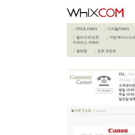
DSLR 카메라
디지털카메라
릴리즈/리모콘
가방/케이스/스
미러리스 카메라
결재창
포토 프린트
TEL.
대표번
FAX:02-77
고객센타
평일 10:00 
주말 10:00 
일요일/공