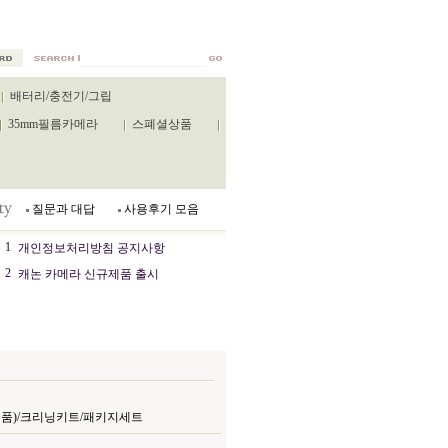
배터리/충전기/그립
35mm필름카메라
스폐셜상품
질문과 대답
사용후기 모음
1
개인정보처리방침 공지사항
2
캐논 카메라 신규제품 출시
(캐논정품)/크리닝키트/패키지세트