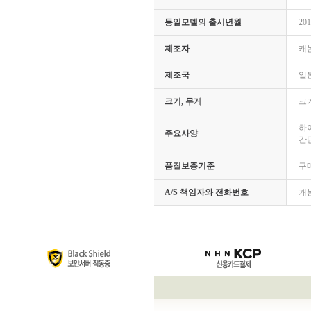
동일모델의 출시년월
201
제조자
캐
제조국
일
크기, 무게
크기
하이
주요사양
간
품질보증기준
구
A/S 책임자와 전화번호
캐논