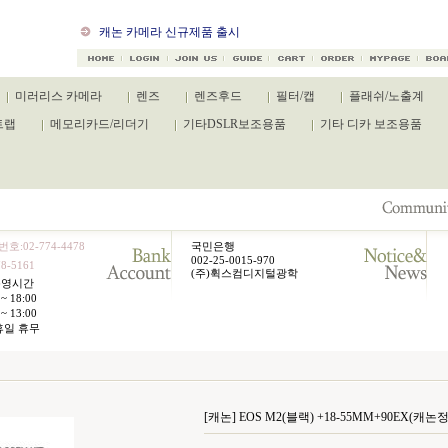
개인정보처리방침 공지사항
캐논 카메라 신규제품 출시
미러리스 카메라
렌즈
렌즈후드
필터/캡
플래쉬/노출계
트랩
메모리카드/리더기
기타DSLR보조용품
기타 디카 보조용품
호:02-774-4478
국민은행
002-25-0015-970
8-5161
(주)휙스컴디지털광학
운영시간
~ 18:00
~ 13:00
휴일 휴무
[캐논] EOS M2(블랙) +18-55MM+90EX