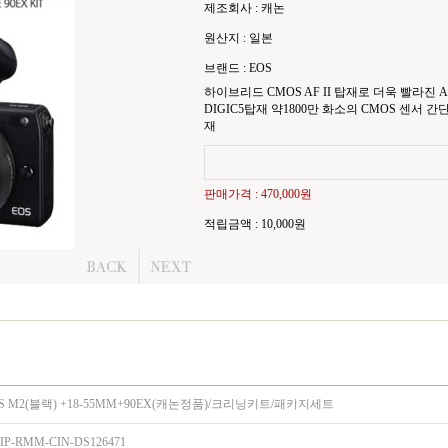
제조회사 : 캐논
원산지 : 일본
브랜드 : EOS
하이브리드 CMOS AF II 탑재로 더욱 빨라진 A
DIGIC5탑재 약1800만 화소의 CMOS 센서 
재
판매가격 :
470,000원
적립금액 :
10,000원
S M2(블랙) +18-55MM+90EX(캐논정품)/크리닝키트/패키지세트
IP-RMM-CIN-DS126471