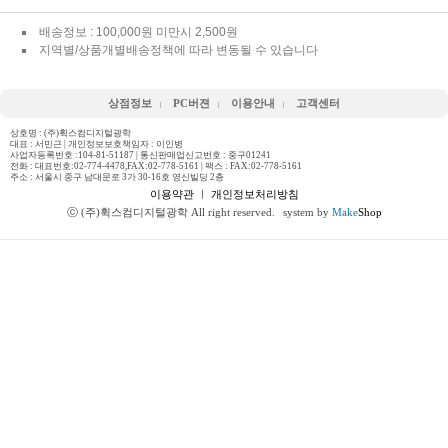
배송정보 : 100,000원 미만시 2,500원
지역별/상품개별배송정책에 따라 변동될 수 있습니다
상점정보
PC버젼
이용안내
고객센터
상호명 : (주)휙스컴디지털광학
대표 : 서민근 | 개인정보보호책임자 : 이인병
사업자등록번호 :104-81-51187 | 통신판매업신고번호 : 중구01241
전화 :
대표번호:02-774-4478,FAX:02-778-5161
| 팩스 : FAX:02-778-5161
주소 : 서울시 중구 남대문로 3가 30-16호 영신빌딩 2층
이용약관
ㅣ
개인정보처리방침
ⓒ (주)휙스컴디지털광학 All right reserved.
system by
Make
Shop