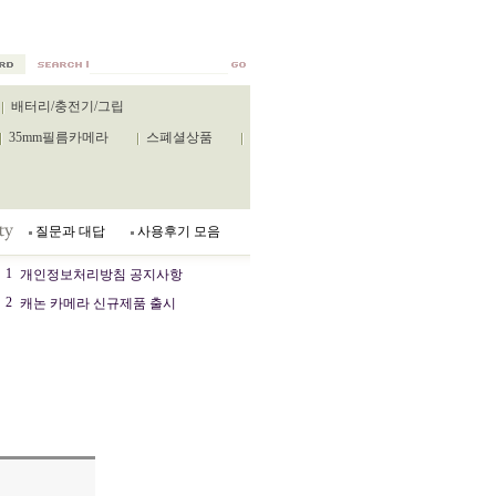
배터리/충전기/그립
35mm필름카메라
스폐셜상품
질문과 대답
사용후기 모음
1
개인정보처리방침 공지사항
2
캐논 카메라 신규제품 출시