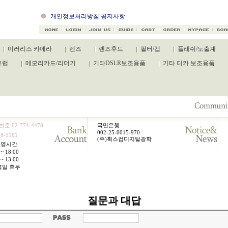
캐논 카메라 신규제품 출시
개인정보처리방침 공지사항
미러리스 카메라
렌즈
렌즈후드
필터/캡
플래쉬/노출계
트랩
메모리카드/리더기
기타DSLR보조용품
기타 디카 보조용품
호:02-774-4478
국민은행
002-25-0015-970
8-5161
(주)휙스컴디지털광학
운영시간
~ 18:00
~ 13:00
휴일 휴무
질문과 대답