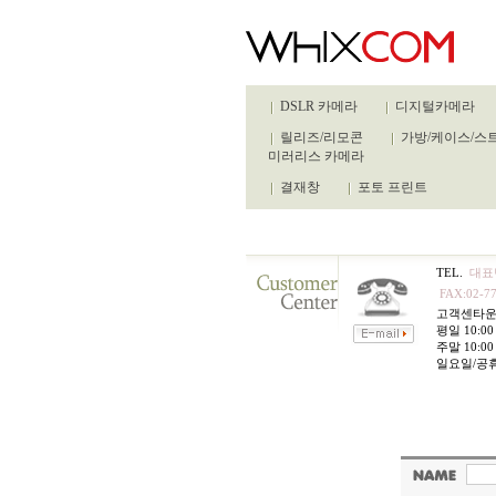
DSLR 카메라
디지털카메라
릴리즈/리모콘
가방/케이스/스
미러리스 카메라
결재창
포토 프린트
TEL.
대표번
FAX:02-77
고객센타
평일 10:00 
주말 10:00 
일요일/공