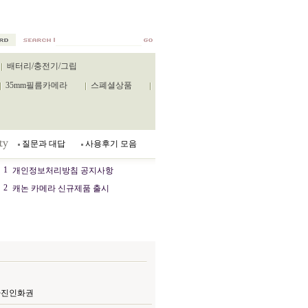
배터리/충전기/그립
35mm필름카메라
스폐셜상품
질문과 대답
사용후기 모음
1
개인정보처리방침 공지사항
2
캐논 카메라 신규제품 출시
무료사진인화권