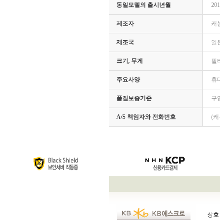
동일모델의 출시년월
201
제조자
캐
제조국
일
크기, 무게
필터
주요사양
휴
품질보증기준
구
A/S 책임자와 전화번호
(캐
상호