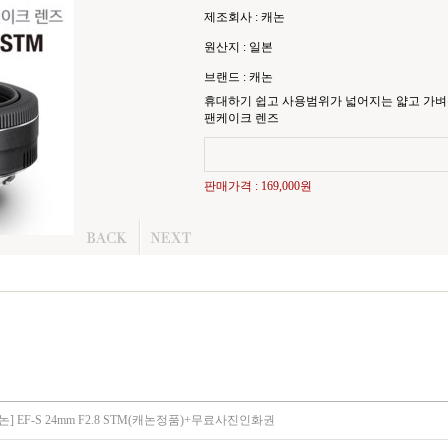
제조회사 : 캐논
원산지 : 일본
브랜드 : 캐논
휴대하기 쉽고 사용범위가 넓어지는 얇고 가벼운
팬케이크 렌즈
판매가격 :
169,000원
논] EF-S 24mm F2.8 STM(캐논정품)+무료사진인화권