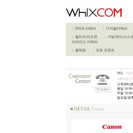
DSLR 카메라
디지털카메라
릴리즈/리모콘
가방/케이스/스
미러리스 카메라
결재창
포토 프린트
TEL.
대표번
FAX:02-77
고객센타
평일 10:00 
주말 10:00 
일요일/공