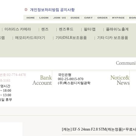
개인정보처리방침 공지사항
캐논 카메라 신규제품 출시
미러리스 카메라
렌즈
렌즈후드
필터/캡
플래쉬/노출계
트랩
메모리카드/리더기
기타DSLR보조용품
기타 디카 보조용품
호:02-774-4478
국민은행
002-25-0015-970
8-5161
(주)휙스컴디지털광학
운영시간
~ 18:00
~ 13:00
휴일 휴무
[캐논] EF-S 24mm F2.8 STM(캐논정품)+