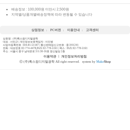
배송정보 : 100,000원 미만시 2,500원
지역별/상품개별배송정책에 따라 변동될 수 있습니다
상점정보
PC버젼
이용안내
고객센터
상호명 : (주)휙스컴디지털광학
대표 : 서민근 | 개인정보보호책임자 : 이인병
사업자등록번호 :104-81-51187 | 통신판매업신고번호 : 중구01241
전화 :
대표번호:02-774-4478,FAX:02-778-5161
| 팩스 : FAX:02-778-5161
주소 : 서울시 중구 남대문로 3가 30-16호 영신빌딩 2층
이용약관
ㅣ
개인정보처리방침
ⓒ (주)휙스컴디지털광학 All right reserved.
system by
Make
Shop