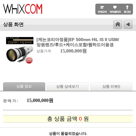
상품 화면
[캐논코리아정품]EF 500mm f4L IS II USM/
망원렌즈/후드+케이스포함/웹하드이용권
15,000,000원
상품가격
상품 정보
상품 상세보기
상품 리뷰(
)
15,000,000
원
판 매 가 :
총 상품 금액
0
원
상품이 품절되었습니다.