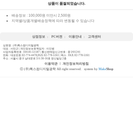
상품이 품절되었습니다.
배송정보 : 100,000원 미만시 2,500원
지역별/상품개별배송정책에 따라 변동될 수 있습니다
상점정보
PC버젼
이용안내
고객센터
상호명 : (주)휙스컴디지털광학
대표 : 서민근 | 개인정보보호책임자 : 이인병
사업자등록번호 :104-81-51187 | 통신판매업신고번호 : 중구01241
전화 :
대표번호:02-774-4478,FAX:02-778-5161
| 팩스 : FAX:02-778-5161
주소 : 서울시 중구 남대문로 3가 30-16호 영신빌딩 2층
이용약관
ㅣ
개인정보처리방침
ⓒ (주)휙스컴디지털광학 All right reserved.
system by
Make
Shop