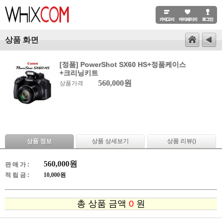
상품 화면
[정품] PowerShot SX60 HS+정품케이스
+크리닝키트
560,000원
상품가격
상품 정보
상품 상세보기
상품 리뷰(
)
560,000
원
판 매 가 :
적 립 금 :
10,000원
총 상품 금액
0
원