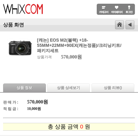
상품 화면
[캐논] EOS M2(블랙) +18-
55MM+22MM+90EX(캐논정품)/크리닝키트/
패키지세트
570,000원
상품가격
상품 정보
상품 상세보기
상품 리뷰(
)
570,000
원
판 매 가 :
적 립 금 :
10,000원
총 상품 금액
0
원