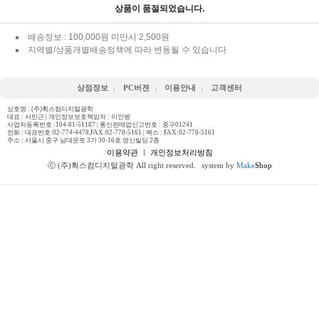
상품이 품절되었습니다.
배송정보 : 100,000원 미만시 2,500원
지역별/상품개별배송정책에 따라 변동될 수 있습니다
상점정보
PC버젼
이용안내
고객센터
상호명 : (주)휙스컴디지털광학
대표 : 서민근 | 개인정보보호책임자 : 이인병
사업자등록번호 :104-81-51187 | 통신판매업신고번호 : 중구01241
전화 :
대표번호:02-774-4478,FAX:02-778-5161
| 팩스 : FAX:02-778-5161
주소 : 서울시 중구 남대문로 3가 30-16호 영신빌딩 2층
이용약관
ㅣ
개인정보처리방침
ⓒ (주)휙스컴디지털광학 All right reserved.
system by
Make
Shop