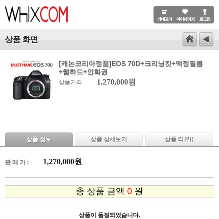
상품 화면
[캐논코리아정품]EOS 70D+크리닝킷+액정필름
+웹하드+인화권
1,270,000원
상품가격
상품 정보
상품 상세보기
상품 리뷰(
)
1,270,000
원
판 매 가 :
총 상품 금액
0
원
상품이 품절되었습니다.