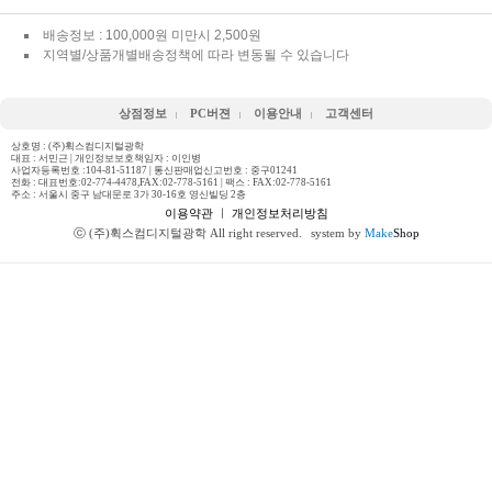
배송정보 : 100,000원 미만시 2,500원
지역별/상품개별배송정책에 따라 변동될 수 있습니다
상점정보
PC버젼
이용안내
고객센터
상호명 : (주)휙스컴디지털광학
대표 : 서민근 | 개인정보보호책임자 : 이인병
사업자등록번호 :104-81-51187 | 통신판매업신고번호 : 중구01241
전화 :
대표번호:02-774-4478,FAX:02-778-5161
| 팩스 : FAX:02-778-5161
주소 : 서울시 중구 남대문로 3가 30-16호 영신빌딩 2층
이용약관
ㅣ
개인정보처리방침
ⓒ (주)휙스컴디지털광학 All right reserved.
system by
Make
Shop